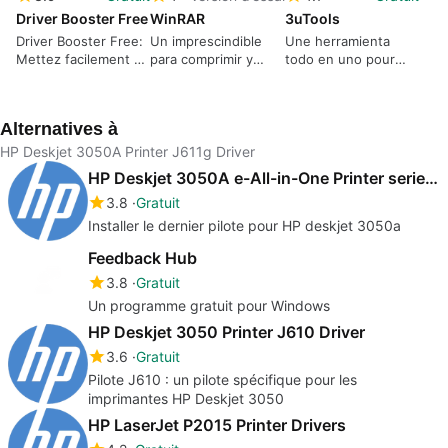
Driver Booster Free
WinRAR
3uTools
Driver Booster Free:
Un imprescindible
Une herramienta
Mettez facilement à
para comprimir y
todo en uno pour
jour vos pilotes
descomprimir todos
ton iPhone, iPad ou
los formatos de
iPod Touch.
archivos.
Alternatives à
HP Deskjet 3050A Printer J611g Driver
HP Deskjet 3050A e-All-in-One Printer series drivers
3.8
Gratuit
Installer le dernier pilote pour HP deskjet 3050a
Feedback Hub
3.8
Gratuit
Un programme gratuit pour Windows
HP Deskjet 3050 Printer J610 Driver
3.6
Gratuit
Pilote J610 : un pilote spécifique pour les
imprimantes HP Deskjet 3050
HP LaserJet P2015 Printer Drivers