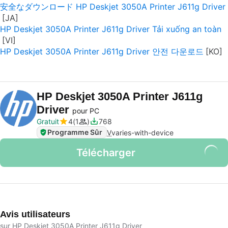
安全なダウンロード HP Deskjet 3050A Printer J611g Driver
HP Deskjet 3050A Printer J611g Driver Tải xuống an toàn
HP Deskjet 3050A Printer J611g Driver 안전 다운로드
HP Deskjet 3050A Printer J611g
Driver
pour PC
Gratuit
4
1
768
Programme Sûr
V
varies-with-device
Télécharger
Avis utilisateurs
sur HP Deskjet 3050A Printer J611g Driver