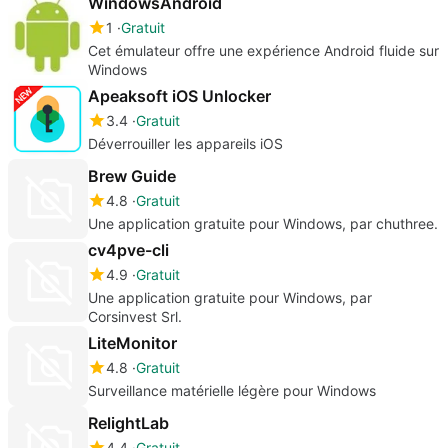
WindowsAndroid
1
Gratuit
Cet émulateur offre une expérience Android fluide sur
Windows
Apeaksoft iOS Unlocker
3.4
Gratuit
Déverrouiller les appareils iOS
Brew Guide
4.8
Gratuit
Une application gratuite pour Windows, par chuthree.
cv4pve-cli
4.9
Gratuit
Une application gratuite pour Windows, par
Corsinvest Srl.
LiteMonitor
4.8
Gratuit
Surveillance matérielle légère pour Windows
RelightLab
4.4
Gratuit